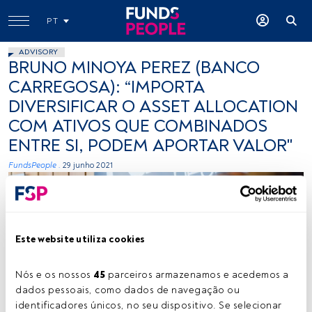
PT
ADVISORY
BRUNO MINOYA PEREZ (BANCO
CARREGOSA): “IMPORTA
DIVERSIFICAR O ASSET ALLOCATION
COM ATIVOS QUE COMBINADOS
ENTRE SI, PODEM APORTAR VALOR"
FundsPeople .
29 junho 2021
Este website utiliza cookies
Nós e os nossos 
45
 parceiros armazenamos e acedemos a 
dados pessoais, como dados de navegação ou 
Bruno Minoya Perez. Créditos: Vitor Duarte
identificadores únicos, no seu dispositivo. Se selecionar 